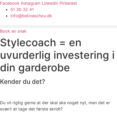
Videre
Facebook
Instagram
Linkedin
Pinterest
til
51 30 32 41
indhold
info@betinaschou.dk
Book en snak
Stylecoach = en
uvurderlig investering i
din garderobe
Kender du det?
Du vil rigtig gerne at der skal ske noget nyt, men det er
svært at tage det første skridt?