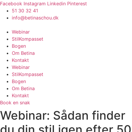
Videre
Facebook
Instagram
Linkedin
Pinterest
til
51 30 32 41
indhold
info@betinaschou.dk
Webinar
StilKompasset
Bogen
Om Betina
Kontakt
Webinar
StilKompasset
Bogen
Om Betina
Kontakt
Book en snak
Webinar: Sådan finder
du din stil igen efter 50