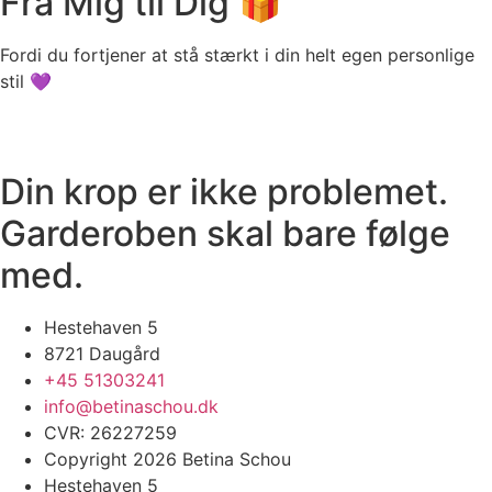
Fra Mig til Dig 🎁
Fordi du fortjener at stå stærkt i din helt egen personlige
stil 💜
Din krop er ikke problemet.
Garderoben skal bare følge
med.
Hestehaven 5
8721 Daugård
+45 51303241
info@betinaschou.dk
CVR: 26227259
Copyright 2026 Betina Schou
Hestehaven 5