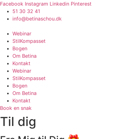
Videre
Facebook
Instagram
Linkedin
Pinterest
til
51 30 32 41
indhold
info@betinaschou.dk
Webinar
StilKompasset
Bogen
Om Betina
Kontakt
Webinar
StilKompasset
Bogen
Om Betina
Kontakt
Book en snak
Til dig