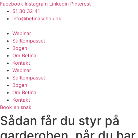
Videre
Facebook
Instagram
Linkedin
Pinterest
til
51 30 32 41
indhold
info@betinaschou.dk
Webinar
StilKompasset
Bogen
Om Betina
Kontakt
Webinar
StilKompasset
Bogen
Om Betina
Kontakt
Book en snak
Sådan får du styr på
garderoben, når du har